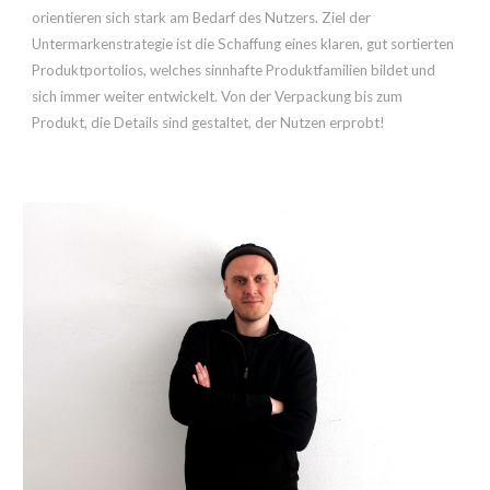
orientieren sich stark am Bedarf des Nutzers. Ziel der
Untermarkenstrategie ist die Schaffung eines klaren, gut sortierten
Produktportolios, welches sinnhafte Produktfamilien bildet und
sich immer weiter entwickelt. Von der Verpackung bis zum
Produkt, die Details sind gestaltet, der Nutzen erprobt!