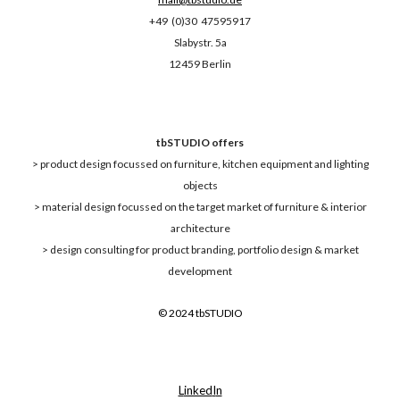
+49 (0)30 47595917
Slabystr. 5a
12459 Berlin
tbSTUDIO offers
> product design focussed on furniture, kitchen equipment and lighting
objects
> material design focussed on the target market of furniture & interior
architecture
> design consulting for product branding, portfolio design & market
development
© 202
4
tbSTUDIO
L
inked
I
n