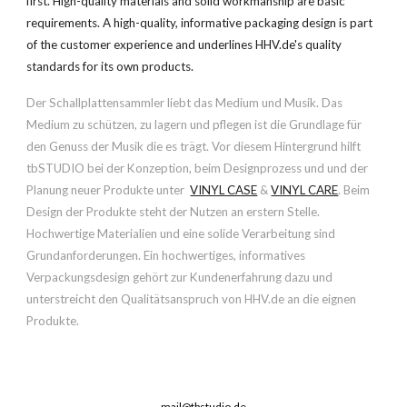
first. High-quality materials and solid workmanship are basic
requirements. A high-quality, informative packaging design is part
of the customer experience and underlines HHV.de's quality
standards for its own products.
Der Schallplattensammler liebt das Medium und Musik. Das
Medium zu schützen, zu lagern und pflegen ist die Grundlage für
den Genuss der Musik die es trägt. Vor diesem Hintergrund hilft
tbSTUDIO bei der
K
onzepti
on
,
beim Designprozess
und
und der
Planung neuer
Produkte unter
VINYL CASE
&
VINYL CARE
. Beim
Design der Produkte steht der Nutzen an erstern Stelle.
Hochwertige Materialien und eine solide Verarbeitung sind
Grundanforderungen. Ein hochwertiges, informatives
Verpackungsdesign gehört zur Kundenerfahrung dazu und
unterstreicht den Qualitätsanspruch von HHV.de an die eignen
Produkte.
mail@tbstudio.de