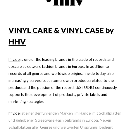
VINYL CARE & VINYL CASE
by
HHV
hhv.de
is one of the leading brands in the trade of records and
upscale streetware fashion brands in Europe. In addition to
records of all genres and worldwide origins, hhv.de today also
increasingly serves its customers with products related to the
product and the passion of the record. tbSTUDIO continuously
supports the development of products, private labels and
marketing strategies.
hhv.de
ist einer der führenden Marken im Handel mit Schallplatten
und gehobener Streetware-Fashionbrands in Europa. Neben
Schallplatten aller Genres und weltweiten Ursprungs, bedient