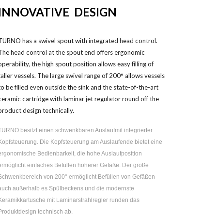
INNOVATIVE
DESIGN
TURNO has a swivel spout with integrated head control.
The head control at the spout end offers ergonomic
operability, the high spout position allows easy filling of
taller vessels. The large swivel range of 200° allows vessels
to be filled even outside the sink and the state-of-the-art
ceramic cartridge with laminar jet regulator round off the
product design technically.
TURNO besitzt einen schwenkbaren Auslaufmit integrierter
Kopfsteuerung. Die Kopfsteuerung am Auslaufende bietet eine
ergonomische Bedienbarkeit, die hohe Auslaufposition
ermöglicht einfaches Befüllen höherer Gefäße. Der große
Schwenkbereich von 200° ermöglicht Befüllen von Gefäßen
auch außerhalb es Spülbeckens und die modernste
Keramikkartusche mit Laminarstrahlregler runden das
Produktdesign technisch ab.