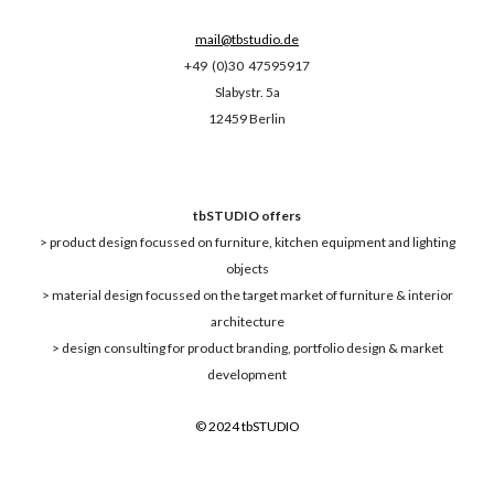
mail@tbstudio.de
+49 (0)30 47595917
Slabystr. 5a
12459 Berlin
tbSTUDIO offers
> product design focussed on furniture, kitchen equipment and lighting
objects
> material design focussed on the target market of furniture & interior
architecture
> design consulting for product branding, portfolio design & market
development
© 202
4
tbSTUDIO