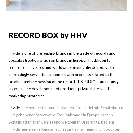
RECORD BOX by HHV
hhv.de
is one of the leading brands in the trade of records and
upscale streetware fashion brands in Europe. In addition to
records of all genres and worldwide origins, hhv.de today also
increasingly serves its customers with products related to the
product and the passion of the record. tbSTUDIO continuously
supports the development of products, private labels and
marketing strategies.
hhv.de
ist einer der führenden Marken im Handel mit Schallplatten
und gehobener Streetware-Fashionbrands in Europa. Neben
Schallplatten aller Genres und weltweiten Ursprungs, bedient
hhv.de heute seine Kunden auch stark zunehmend mit Produkten