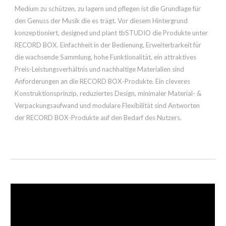
Medium zu schützen, zu lagern und pflegen ist die Grundlage für
den Genuss der Musik die es trägt. Vor diesem Hintergrund
konzeptioniert, designed und plant tbSTUDIO die Produkte unter
RECORD BOX. Einfachheit in der Bedienung, Erweiterbarkeit für
die wachsende Sammlung, hohe Funktionalität, ein attraktives
Preis-Leistungsverhältnis und nachhaltige Materialien sind
Anforderungen an die RECORD BOX-Produkte. Ein cleveres
Konstruktionsprinzip, reduziertes Design, minimaler Material- &
Verpackungsaufwand und modulare Flexibilität sind Antworten
der RECORD BOX-Produkte auf den Bedarf des Nutzers.