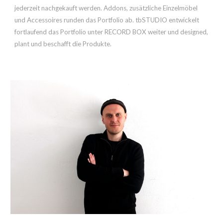
jederzeit nachgekauft werden. Addons, zusätzliche Einzelmöbel
und Accessoires runden das Portfolio ab. tbSTUDIO entwickelt
fortlaufend das Portfolio unter RECORD BOX weiter und
designed,
plant und beschafft die
Produkte
.